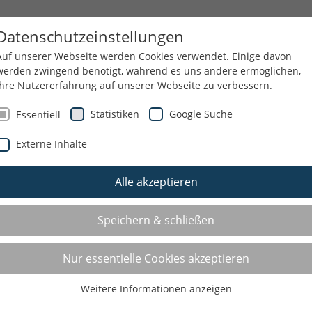
N LIPPE
THEMEN
SERVICE
KONTAKT
Datenschutzeinstellungen
Auf unserer Webseite werden Cookies verwendet. Einige davon
werden zwingend benötigt, während es uns andere ermöglichen,
Ihre Nutzererfahrung auf unserer Webseite zu verbessern.
Statistiken
Google Suche
Essentiell
UELLES
FREIE PLÄTZE IN DEN ÜL-C BASISMODULEN
Externe Inhalte
Freie Plätze in den ÜL-C Basismodulen
Alle akzeptieren
10.02.2026
Speichern & schließen
Nur essentielle Cookies akzeptieren
Weitere Informationen anzeigen
Essentiell