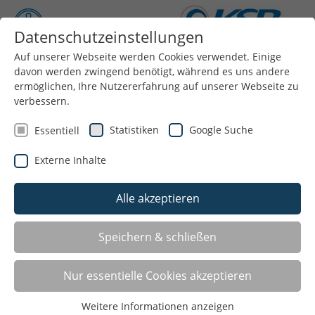
Datenschutzeinstellungen
Auf unserer Webseite werden Cookies verwendet. Einige
Menü
davon werden zwingend benötigt, während es uns andere
ermöglichen, Ihre Nutzererfahrung auf unserer Webseite zu
verbessern.
Statistiken
Google Suche
Essentiell
Gemeinde- und Stadtsportverbände
Externe Inhalte
Im Kreissportbund Lippe gibt es 16 Stadt- und
Gemeindesportverbände, die in ihren jeweiligen
Alle akzeptieren
Kommunen die Vertretung der Sportvereine
insbesondere auf politischer Ebene übernehmen.
Speichern & schließen
Nur essentielle Cookies akzeptieren
Weitere Informationen anzeigen